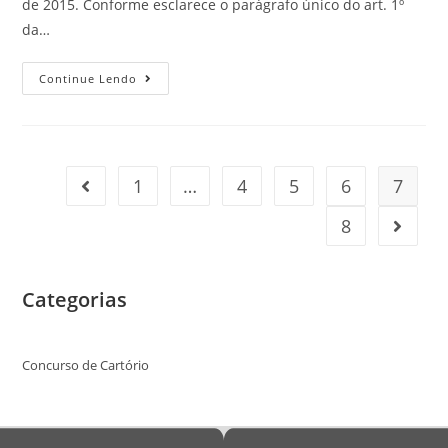
de 2015. Conforme esclarece o parágrafo único do art. 1º
da…
Continue Lendo
1
…
4
5
6
7
8
Categorias
Concurso de Cartório