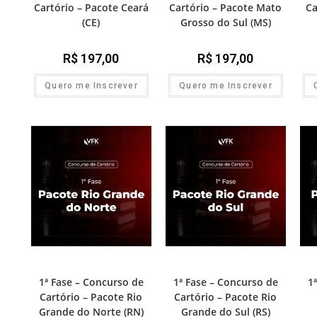
Cartório – Pacote Ceará
Cartório – Pacote Mato
Ca
(CE)
Grosso do Sul (MS)
R$
197,00
R$
197,00
Quero me Inscrever
Quero me Inscrever
1ª Fase - Concurso de Cartório
1ª Fase - Concurso de Cartório
1ª 
1ª Fase – Concurso de
1ª Fase – Concurso de
1
Cartório – Pacote Rio
Cartório – Pacote Rio
Grande do Norte (RN)
Grande do Sul (RS)