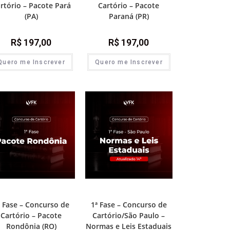
rtório – Pacote Pará
Cartório – Pacote
(PA)
Paraná (PR)
R$
197,00
R$
197,00
Quero me Inscrever
Quero me Inscrever
Fase - Concurso de Cartório
1ª Fase - Concurso de Cartório
ª Fase – Concurso de
1ª Fase – Concurso de
Cartório – Pacote
Cartório/São Paulo –
Rondônia (RO)
Normas e Leis Estaduais