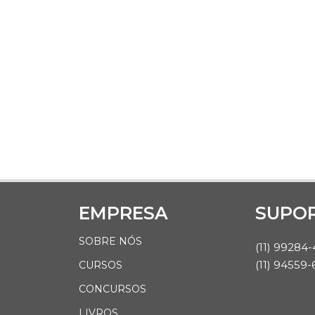
EMPRESA
SUPO
SOBRE NÓS
(11) 99284
(11) 94559-
CURSOS
CONCURSOS
LIVROS