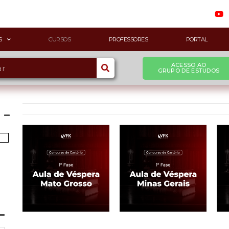
S
CURSOS
PROFESSORES
PORTAL
ACESSO AO
GRUPO DE ESTUDOS
1ª Fase - Concurso de Cartório
,
1ª Fase - Concurso de Cartório
1ª 