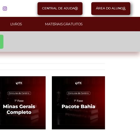
CENTRAL DE AJUDA
ÁREA DO ALUNO
LIVROS
MATERIAIS GRATUITOS
Fase - Concurso de Cartório
1ª Fase - Concurso de Cartório