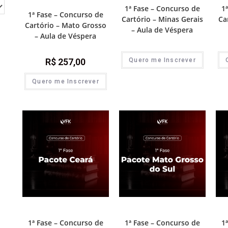
Destaque Cartório
1ª Fase – Concurso de
1
1ª Fase – Concurso de
Cartório – Minas Gerais
Ca
Cartório – Mato Grosso
– Aula de Véspera
– Aula de Véspera
R$
257,00
Quero me Inscrever
Quero me Inscrever
1ª Fase - Concurso de Cartório
1ª Fase - Concurso de Cartório
1ª 
1ª Fase – Concurso de
1ª Fase – Concurso de
1