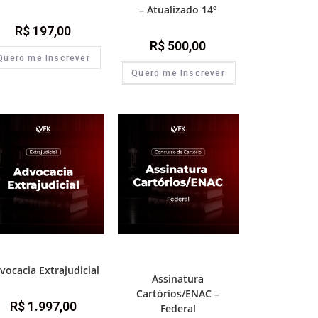
– Atualizado 14º
R$
197,00
R$
500,00
Quero me Inscrever
Quero me Inscrever
ica e advocacia extrajudicial
1ª Fase - Concurso de Cartório
,
Assinaturas
,
Destaque Cartório
vocacia Extrajudicial
Assinatura
Cartórios/ENAC –
R$
1.997,00
Federal