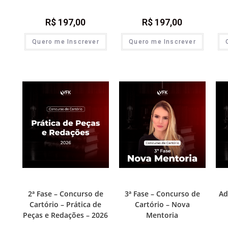
R$
197,00
R$
197,00
Quero me Inscrever
Quero me Inscrever
2ª Fase - Concurso de Cartório
3ª Fase - Concurso de Cartório
Prát
2ª Fase – Concurso de
3ª Fase – Concurso de
Ad
Cartório – Prática de
Cartório – Nova
Peças e Redações – 2026
Mentoria