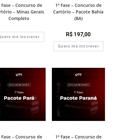
ª Fase – Concurso de
1ª Fase – Concurso de
rtório – Minas Gerais
Cartório – Pacote Bahia
Completo
(BA)
R$
197,00
Quero me Inscrever
Quero me Inscrever
Fase - Concurso de Cartório
1ª Fase - Concurso de Cartório
ª Fase – Concurso de
1ª Fase – Concurso de