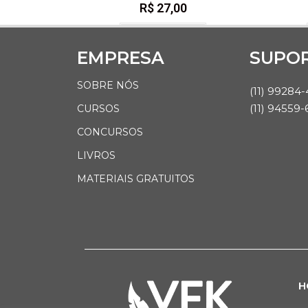
R$
27,00
Adquirir curso
EMPRESA
SUPO
SOBRE NÓS
(11) 99284
(11) 94559-
CURSOS
CONCURSOS
LIVROS
MATERIAIS GRATUITOS
H