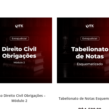
Direito Civil
Destaque Advocacia
,
Prática e advo
extrajudicial
o Direito Civil Obrigações –
Tabelionato de Notas Esquem
Módulo 2