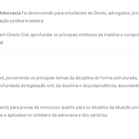
 Advocacia
foi desenvolvido para estudantes de Direito, advogados, prof
ão jurídica brasileira.
m Direito Civil, aprofundar os principais institutos da matéria e compr
al.
, percorrendo os principais temas da disciplina de forma estruturada, di
undada da legislação civil, da doutrina e da jurisprudência, associa
tanto para provas de concursos quanto para os desafios da atuação pro
s e aplicados no cotidiano da advocacia e dos cartórios.