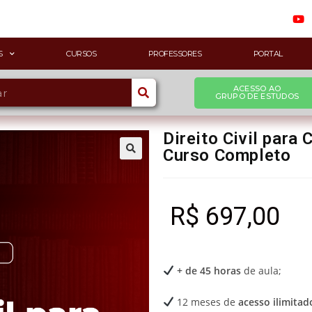
S
CURSOS
PROFESSORES
PORTAL
ACESSO AO
GRUPO DE ESTUDOS
Direito Civil para
Curso Completo
R$
697,00
+ de 45 horas
de aula;
12 meses de
acesso ilimitad