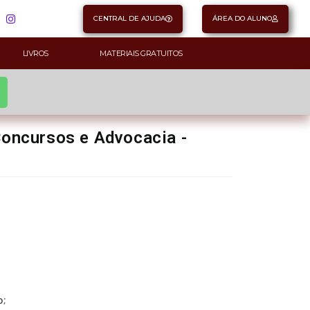
CENTRAL DE AJUDA
ÁREA DO ALUNO
LIVROS
MATERIAIS GRATUITOS
 Concursos e Advocacia -
o
;