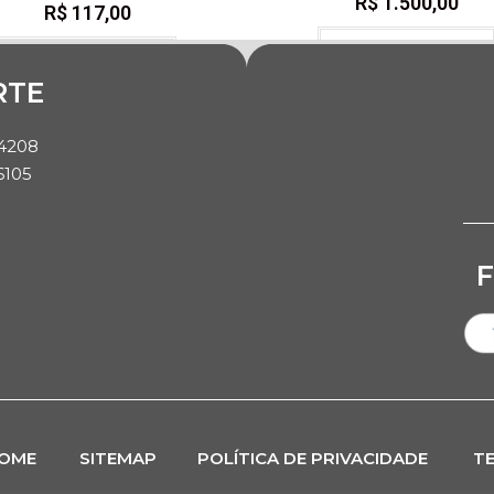
R$
1.500,00
R$
117,00
Quero me Inscrever
Quero me Inscrever
RTE
-4208
6105
OME
SITEMAP
POLÍTICA DE PRIVACIDADE
T