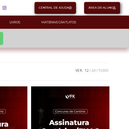
CENTRAL DE AJUDA
ÁREA DO ALUNO
LIVROS
MATERIAIS GRATUITOS
VER:
12
24
TUDO