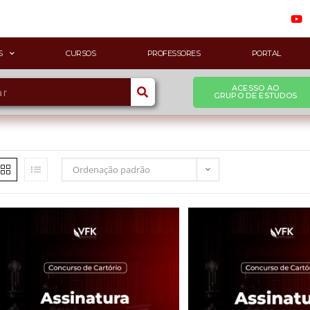
S
CURSOS
PROFESSORES
PORTAL
ACESSO AO
GRUPO DE ESTUDOS
Ordenação padrão