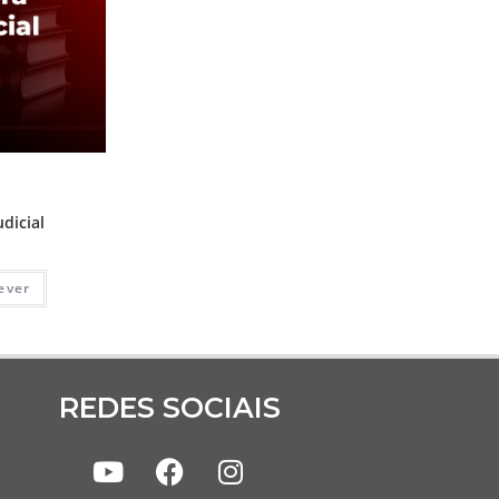
ssinaturas
,
Prática
icial
dicial
ever
REDES SOCIAIS