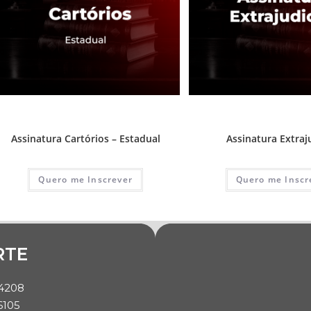
1ª Fase - Concurso de Cartório
,
Assinaturas
,
1ª Fase - Concurso de Cartório
,
A
Destaque Cartório
e advocacia extrajud
Assinatura Cartórios – Estadual
Assinatura Extraju
Quero me Inscrever
Quero me Inscr
RTE
-4208
6105