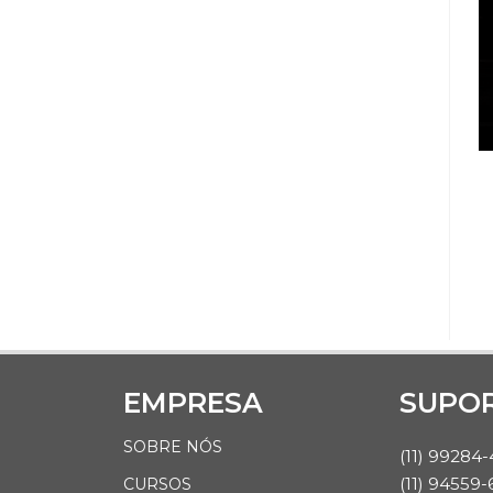
EMPRESA
SUPO
SOBRE NÓS
(11) 99284
(11) 94559-
CURSOS