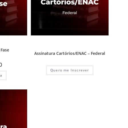
o
,
Assinaturas
1ª Fase - Concurso de Cartório
,
Assinaturas
,
Destaque Cartório
 Fase
Assinatura Cartórios/ENAC – Federal
0
Quero me Inscrever
ga