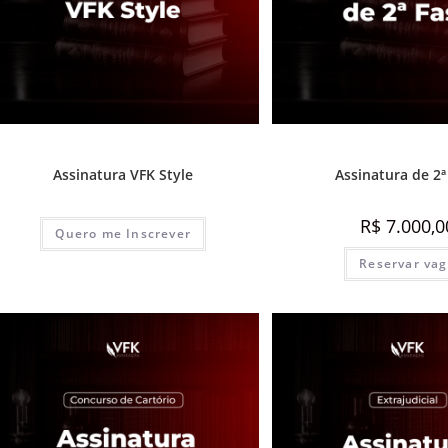
1ª Fase - Concurso de Cartório
,
Assinaturas
2ª Fase - Concurso de Cartóri
Assinatura VFK Style
Assinatura de 2ª
R$
7.000,0
Quero me Inscrever
Reservar va