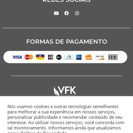
FORMAS DE PAGAMENTO
Nós usamos cookies e outras tecnologias semelhantes
CNPJ: 07.284.949/0001-00
para melhorar a sua experiência em nossos serviços,
personalizar publicidade e recomendar conteúdo de seu
HOME
SITEMAP
POLÍTICA DE
TERMOS E
interesse. Ao utilizar nossos serviços, você concorda com
PRIVACIDADE
CONDIÇÕES
tal monitoramento. Informamos ainda que atualizamos