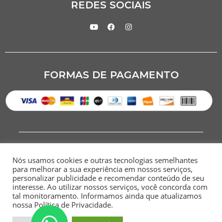
REDES SOCIAIS
FORMAS DE PAGAMENTO
Nós usamos cookies e outras tecnologias semelhantes
para melhorar a sua experiência em nossos serviços,
personalizar publicidade e recomendar conteúdo de seu
interesse. Ao utilizar nossos serviços, você concorda com
CNPJ: 07.284.949/0001-00
tal monitoramento. Informamos ainda que atualizamos
nossa Política de Privacidade.
HOME
SITEMAP
POLÍTICA DE
TERMOS E
PRIVACIDADE
CONDIÇÕES