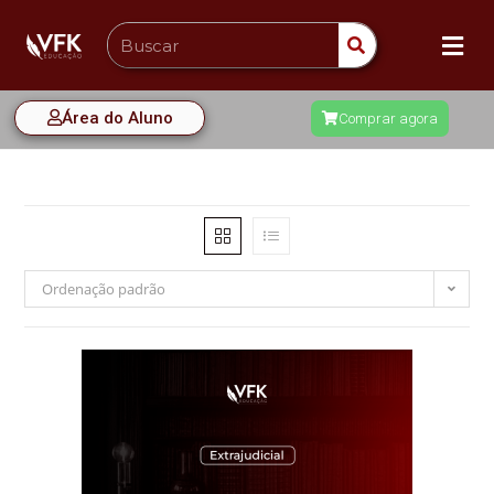
Área do Aluno
Comprar agora
Ordenação padrão