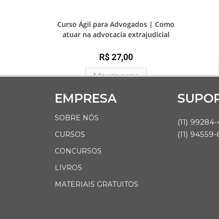
Prática e advocacia extrajudicial
Curso Ágil para Advogados | Como
atuar na advocacia extrajudicial
R$
27,00
Adquirir curso
EMPRESA
SUPO
SOBRE NÓS
(11) 99284
(11) 94559-
CURSOS
CONCURSOS
LIVROS
MATERIAIS GRATUITOS