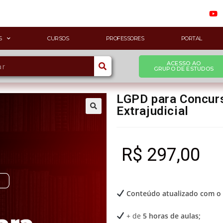
S
CURSOS
PROFESSORES
PORTAL
ACESSO AO
GRUPO DE ESTUDOS
LGPD para Concurs
Extrajudicial
R$
297,00
Conteúdo atualizado com o 
+ de
5 horas de aulas;