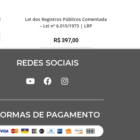
rio
,
Prática
1ª Fase - Concurso de Cartório
,
Prática e advocacia
extrajudicial
l
Lei dos Registros Públicos Comentada
– Lei nº 6.015/1973 | LRP
R$
397,00
Quero me Inscrever
REDES SOCIAIS
FORMAS DE PAGAMENTO