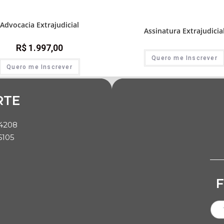
Prática e advocacia extrajudicial
Assinaturas
,
1ª Fase - Concurso de Cartó
e advocacia extrajudicial
Advocacia Extrajudicial
Assinatura Extrajudicia
R$
1.997,00
Quero me Inscrever
Quero me Inscrever
RTE
-4208
6105