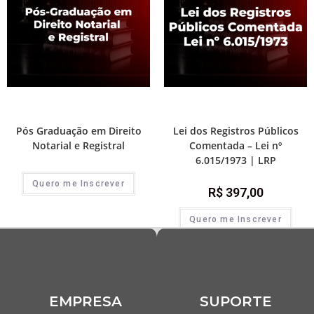
Destaque Advocacia
,
Pós-Graduações
1ª Fase - Concurso de Cartório
,
Prática
do Extrajudicial
e advocacia extrajudicial
Pós Graduação em Direito
Lei dos Registros Públicos
Notarial e Registral
Comentada – Lei nº
6.015/1973 | LRP
Quero me Inscrever
R$
397,00
Quero me Inscrever
EMPRESA
SUPORTE