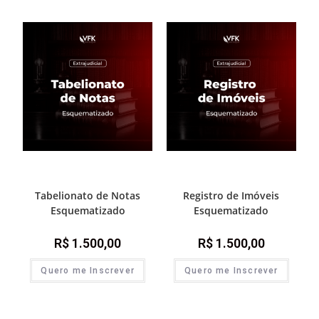
Destaque Advocacia
,
Prática e
Destaque Advocacia
,
Prática e
advocacia extrajudicial
advocacia extrajudicial
Tabelionato de Notas
Registro de Imóveis
Esquematizado
Esquematizado
R$
1.500,00
R$
1.500,00
Quero me Inscrever
Quero me Inscrever