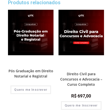
Produtos relacionados
Destaque Advocacia
,
Pós-
Destaque Advocacia
,
Prática e
Graduações do Extrajudicial
advocacia extrajudicial
,
Direito
Civil
Pós Graduação em Direito
Direito Civil para
Notarial e Registral
Concursos e Advocacia –
Curso Completo
Quero me Inscrever
R$
697,00
Quero me Inscrever