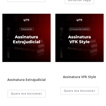
Reservar vaga
1ª Fase - Concurso de Cartório
,
1ª Fase - Concurso de Cartório
,
Assinaturas
,
Prática e advocacia
Assinaturas
extrajudicial
Assinatura VFK Style
Assinatura Extrajudicial
Quero me Inscrever
Quero me Inscrever