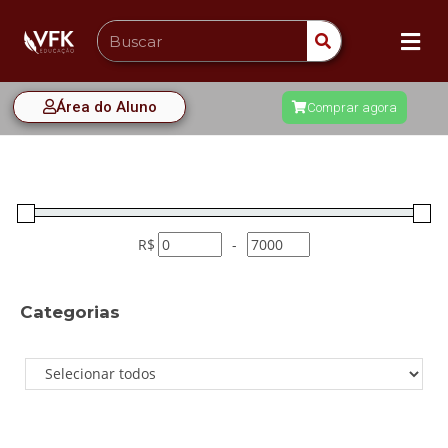
Área do Aluno
Comprar agora
R$
-
Categorias