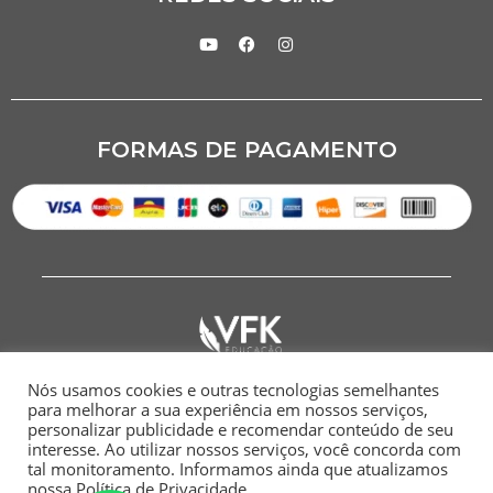
FORMAS DE PAGAMENTO
Nós usamos cookies e outras tecnologias semelhantes
CNPJ: 07.284.949/0001-00
para melhorar a sua experiência em nossos serviços,
personalizar publicidade e recomendar conteúdo de seu
HOME
SITEMAP
POLÍTICA DE
TERMOS E
interesse. Ao utilizar nossos serviços, você concorda com
PRIVACIDADE
CONDIÇÕES
tal monitoramento. Informamos ainda que atualizamos
nossa Política de Privacidade.