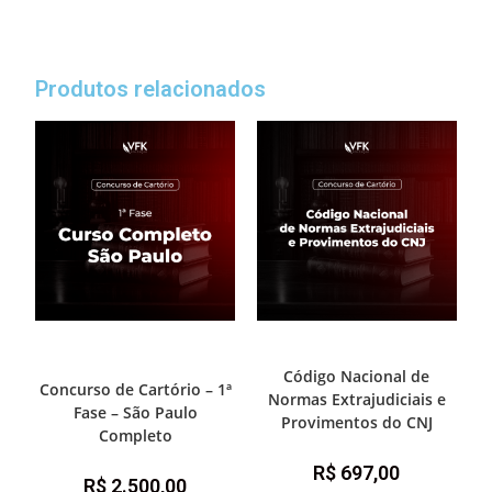
Produtos relacionados
Destaque Cartório
,
1ª Fase -
1ª Fase - Concurso de Cartório
Concurso de Cartório
Código Nacional de
Concurso de Cartório – 1ª
Normas Extrajudiciais e
Fase – São Paulo
Provimentos do CNJ
Completo
R$
697,00
R$
2.500,00