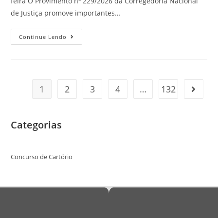
feira O Provimento nº 229/2026 da Corregedoria Nacional
de Justiça promove importantes…
Continue Lendo
1
2
3
4
…
132
Categorias
Concurso de Cartório