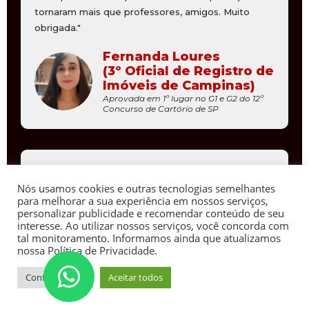
tornaram mais que professores, amigos. Muito
obrigada."
Fernanda Loures
(3º Oficial de Registro de
Imóveis de Campinas)
Aprovada em 1º lugar no G1 e G2 do 12º
Concurso de Cartório de SP
"O professor Kümpel é um juiz experiente, um
civilista brilhante e um ser humano fantástico.
Nós usamos cookies e outras tecnologias semelhantes
para melhorar a sua experiência em nossos serviços,
Desde meu primeiro concurso, o 7° concurso de
personalizar publicidade e recomendar conteúdo de seu
São Paulo
o Dr Kümpel fez parte da minha
interesse. Ao utilizar nossos serviços, você concorda com
trajetória. Lembro-me em 2010, quando eu
vinha
tal monitoramento. Informamos ainda que atualizamos
nossa Política de Privacidade.
do Paraná aos finais de semanas
para estudar
com professor Kümpel
e sua equipe. Lembro que
Configurações
Aceitar todos
na primeira vez que liguei para fazer o curso, era
para a segunda fase, e não tinha mais vagas no