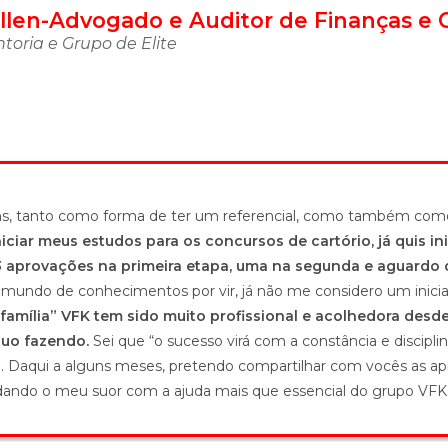
llen-Advogado e Auditor de Finanças e 
oria e Grupo de Elite
bons, tanto como forma de ter um referencial, como também co
iciar meus estudos para os concursos de cartório, já quis in
 aprovações na primeira etapa, uma na segunda e aguardo o
undo de conhecimentos por vir, já não me considero um iniciant
“família” VFK tem sido muito profissional e acolhedora desde 
nuo fazendo.
Sei que “o sucesso virá com a constância e discipli
o. Daqui a alguns meses, pretendo compartilhar com vocês as ap
dando o meu suor com a ajuda mais que essencial do grupo VFK