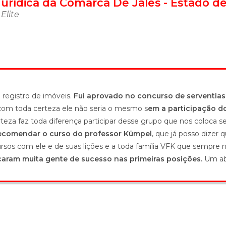
urídica da Comarca De Jales - Estado d
Elite
 registro de imóveis.
Fui aprovado no concurso de serventias e
 com toda certeza ele não seria o mesmo s
em a participação do
rteza faz toda diferença participar desse grupo que nos coloc
ecomendar o curso do professor Kümpel
, que já posso dize
ursos com ele e de suas lições e a toda família VFK que sempre
aram muita gente de sucesso nas primeiras posições.
Um abr