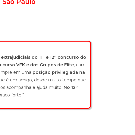
e São Paulo
xtrajudiciais do 11º e 12º concurso do
 curso VFK e dos Grupos de Elite
, com
a sempre em uma
posição privilegiada na
r que é um amigo, desde muito tempo que
 nos acompanha e ajuda muito.
No 12º
aço forte.”