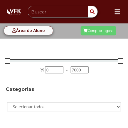
Área do Aluno
Comprar agora
R$
-
Categorias