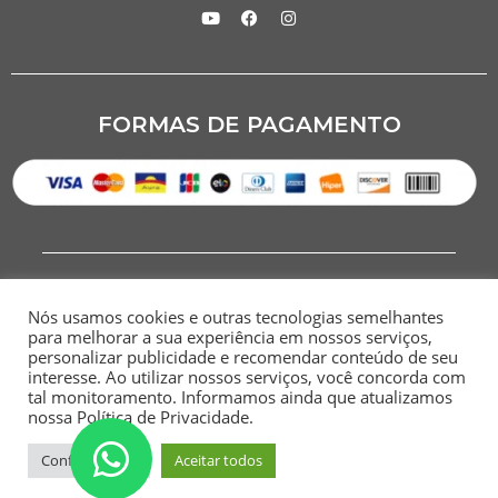
FORMAS DE PAGAMENTO
Nós usamos cookies e outras tecnologias semelhantes
para melhorar a sua experiência em nossos serviços,
personalizar publicidade e recomendar conteúdo de seu
interesse. Ao utilizar nossos serviços, você concorda com
CNPJ: 07.284.949/0001-00
tal monitoramento. Informamos ainda que atualizamos
nossa Política de Privacidade.
HOME
SITEMAP
POLÍTICA DE
TERMOS E
PRIVACIDADE
CONDIÇÕES
Configurações
Aceitar todos