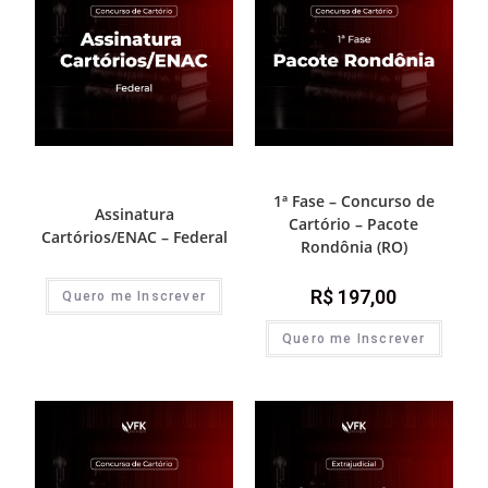
Assinaturas
,
Destaque Cartório
,
1ª
1ª Fase - Concurso de Cartório
Fase - Concurso de Cartório
1ª Fase – Concurso de
Assinatura
Cartório – Pacote
Cartórios/ENAC – Federal
Rondônia (RO)
R$
197,00
Quero me Inscrever
Quero me Inscrever