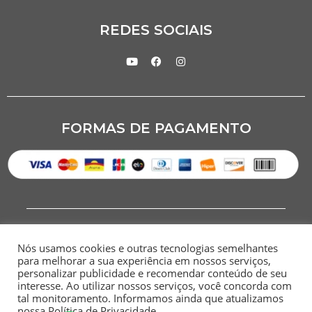
REDES SOCIAIS
FORMAS DE PAGAMENTO
Nós usamos cookies e outras tecnologias semelhantes
para melhorar a sua experiência em nossos serviços,
personalizar publicidade e recomendar conteúdo de seu
interesse. Ao utilizar nossos serviços, você concorda com
CNPJ: 07.284.949/0001-00
tal monitoramento. Informamos ainda que atualizamos
nossa Política de Privacidade.
HOME
SITEMAP
POLÍTICA DE
TERMOS E