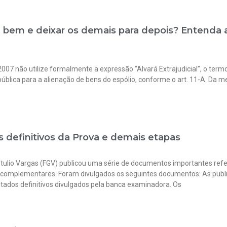
 bem e deixar os demais para depois? Entenda a 
07 não utilize formalmente a expressão “Alvará Extrajudicial”, o term
pública para a alienação de bens do espólio, conforme o art. 11-A. Da 
s definitivos da Prova e demais etapas
Getulio Vargas (FGV) publicou uma série de documentos importantes ref
ses complementares. Foram divulgados os seguintes documentos: As pu
tados definitivos divulgados pela banca examinadora. Os