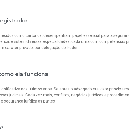
registrador
onhecidos como cartórios, desempenham papel essencial para a seguranç
érica, existem diversas especialidades, cada uma com competências pró
 em caráter privado, por delegação do Poder
 como ela funciona
ificativa nos últimos anos. Se antes o advogado era visto principalm
ssos judiciais. Cada vez mais, conflitos, negócios jurídicos e procedim
 e segurança jurídica às partes
o?