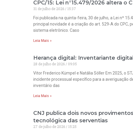
CPC/15: Lei n°15.479/2026 altera o 
31 de julho de 2026
15:37
Foi publicada na quinta-feira, 30 de julho, a Lei nº 1
principal novidade é a criação do art. 529-A do CPC,
sistema eletrônico. Caso
Leia Mais »
Herança digital: Inventariante digita
28 de julho de 2026
09:05
Vitor Frederico Kümpel e Natália Sóller Em 2025, o STJ
incidente processual específico para a averiguação d
inventário das
Leia Mais »
CNJ publica dois novos provimento
tecnológica das serventias
27 de julho de 2026
15:25