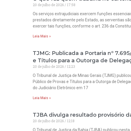
20 de julho de 2026
17:58
Os serviços extrajudiciais exercem funções essenciais
prestados diretamente pelo Estado, as serventias sã
exercer tais funções, conforme o art. 236 da Constitu
Leia Mais »
TJMG: Publicada a Portaria nº 7.69
e Títulos para a Outorga de Delegaç
20 de julho de 2026
12:23
O Tribunal de Justiça de Minas Gerais (TJMG) public
Público de Provas e Títulos para a Outorga de Delegaç
do Judiciário Eletrônico em 17
Leia Mais »
TJBA divulga resultado provisório da
20 de julho de 2026
12:18
O Tribunal de Justiça da Bahia (TJBA) publicou nesta 