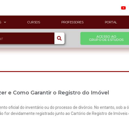
S
CURSOS
PROFESSORES
PORTAL
ACESSO AO
GRUPO DE ESTUDOS
zer e Como Garantir o Registro do Imóvel
 oficial do inventário ou do processo de divórcio. No entanto, sob a ótic
não for devidamente registrado junto ao Cartório de Registro de Imóvei