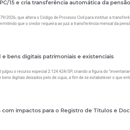
CPC/15 e cria transferência automática da pensão
5.479/2026, que altera o Código de Processo Civil para instituir a transf
 permitindo que o credor requeira ao juiz a transferência mensal da pen
l e bens digitais patrimoniais e existenciais
 julgou o recurso especial 2.124.424/SP, criando a figura do “inventaria
e bens digitais deixados pelo de cujus, a fim de se estabelecer o que e
s com impactos para o Registro de Títulos e D