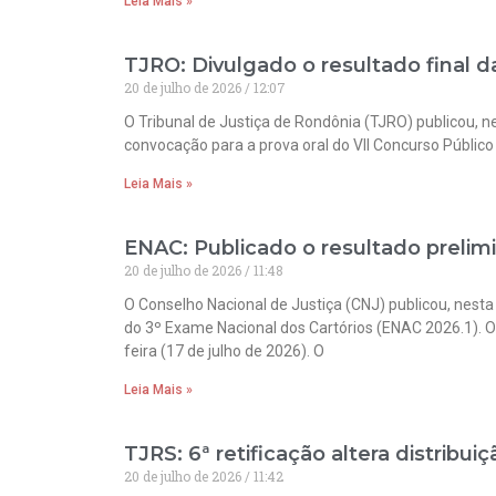
Leia Mais »
TJRO: Divulgado o resultado final d
20 de julho de 2026
12:07
O Tribunal de Justiça de Rondônia (TJRO) publicou, nes
convocação para a prova oral do VII Concurso Público
Leia Mais »
ENAC: Publicado o resultado prelim
20 de julho de 2026
11:48
O Conselho Nacional de Justiça (CNJ) publicou, nesta 
do 3º Exame Nacional dos Cartórios (ENAC 2026.1). Os
feira (17 de julho de 2026). O
Leia Mais »
TJRS: 6ª retificação altera distribu
20 de julho de 2026
11:42