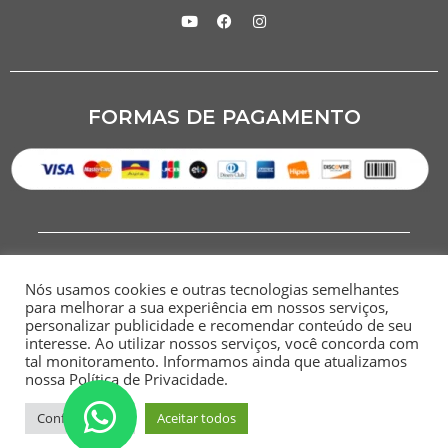
FORMAS DE PAGAMENTO
Nós usamos cookies e outras tecnologias semelhantes
para melhorar a sua experiência em nossos serviços,
personalizar publicidade e recomendar conteúdo de seu
interesse. Ao utilizar nossos serviços, você concorda com
CNPJ: 07.284.949/0001-00
tal monitoramento. Informamos ainda que atualizamos
nossa Política de Privacidade.
HOME
SITEMAP
POLÍTICA DE
TERMOS E
PRIVACIDADE
CONDIÇÕES
Configurações
Aceitar todos