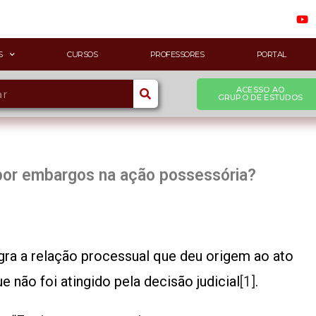
S
CURSOS
PROFESSORES
PORTAL
ACESSO AO
GRUPO DE ESTUDOS
por embargos na ação possessória?
gra a relação processual que deu origem ao ato
e não foi atingido pela decisão judicial
[1]
.