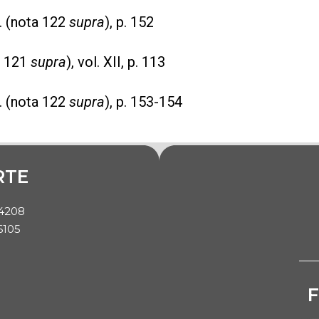
. (nota 122
supra
), p. 152
a 121
supra
), vol. XII, p. 113
. (nota 122
supra
), p. 153-154
RTE
-4208
6105