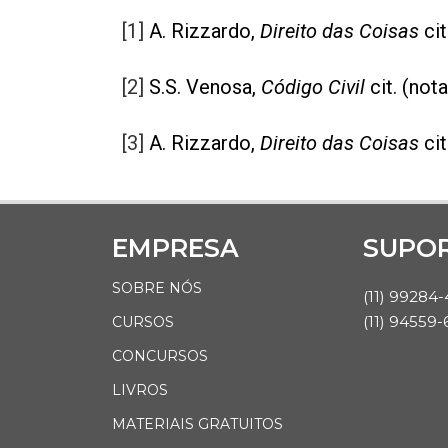
[1]
A. Rizzardo,
Direito das Coisas
cit
[2]
S.S. Venosa,
Código Civil
cit. (not
[3]
A. Rizzardo,
Direito das Coisas
cit
EMPRESA
SUPO
SOBRE NÓS
(11) 99284
(11) 94559-
CURSOS
CONCURSOS
LIVROS
MATERIAIS GRATUITOS