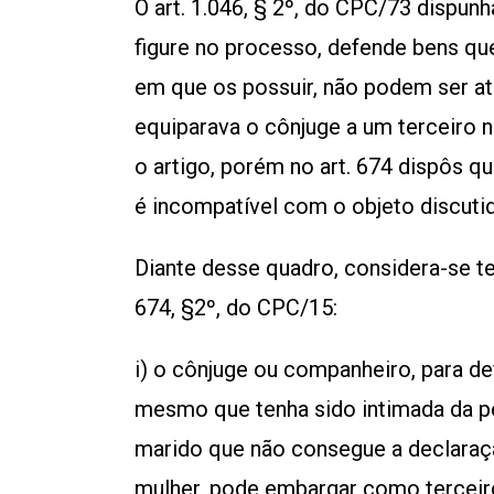
O art. 1.046, § 2º, do CPC/73 dispunh
figure no processo, defende bens que
em que os possuir, não podem ser ati
equiparava o cônjuge a um terceiro 
o artigo, porém no art. 674 dispôs qu
é incompatível com o objeto discuti
Diante desse quadro, considera-se t
674, §2º, do CPC/15:
i) o cônjuge ou companheiro, para de
mesmo que tenha sido intimada da p
marido que não consegue a declaraçã
mulher, pode embargar como terceiro