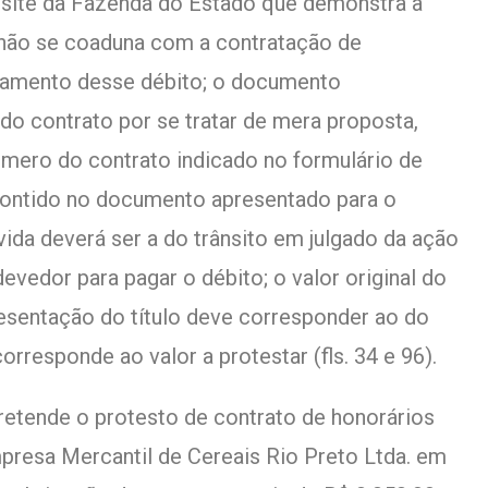
site da Fazenda do Estado que demonstra a
e não se coaduna com a contratação de
elamento desse débito; o documento
do contrato por se tratar de mera proposta,
úmero do contrato indicado no formulário de
contido no documento apresentado para o
vida deverá ser a do trânsito em julgado da ação
vedor para pagar o débito; o valor original do
resentação do título deve corresponder ao do
orresponde ao valor a protestar (fls. 34 e 96).
retende o protesto de contrato de honorários
presa Mercantil de Cereais Rio Preto Ltda. em