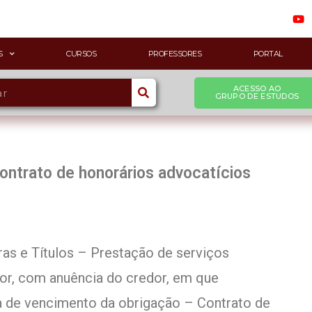
S
CURSOS
PROFESSORES
PORTAL
ACESSO AO
GRUPO DE ESTUDOS
contrato de honorários advocatícios
ras e Títulos – Prestação de serviços
or, com anuência do credor, em que
ta de vencimento da obrigação – Contrato de