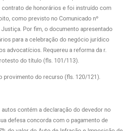
 contrato de honorários e foi instruído com
bito, como previsto no Comunicado nº
 Justiça. Por fim, o documento apresentado
ios para a celebração do negócio jurídico
os advocatícios. Requereu a reforma da r.
otesto do título (fls. 101/113).
 provimento do recurso (fls. 120/121).
s autos contém a declaração do devedor no
e sua defesa concorda com o pagamento de
7% do valor do Auto de Infração e Imposição de