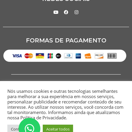
FORMAS DE PAGAMENTO
Nós usamos cookies e outras tecnologias semelhantes
para melhorar a sua experiência em nossos serviços,
personalizar publicidade e recomendar conteúdo de seu
interesse. Ao utilizar nossos serviços, você concorda com
CNPJ: 07.284.949/0001-00
tal monitoramento. Informamos ainda que atualizamos
nossa Política de Privacidade.
HOME
SITEMAP
POLÍTICA DE
TERMOS E
PRIVACIDADE
CONDIÇÕES
Configurações
Aceitar todos