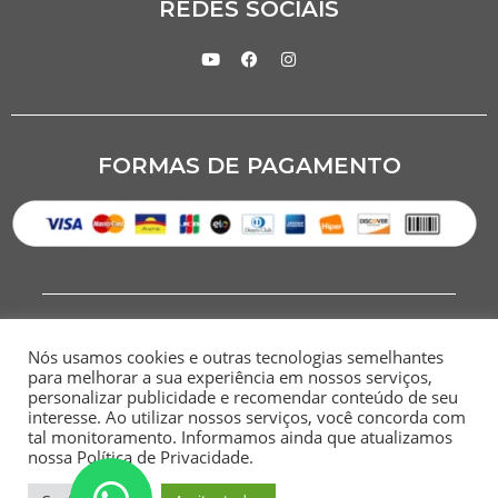
REDES SOCIAIS
FORMAS DE PAGAMENTO
Nós usamos cookies e outras tecnologias semelhantes
para melhorar a sua experiência em nossos serviços,
personalizar publicidade e recomendar conteúdo de seu
interesse. Ao utilizar nossos serviços, você concorda com
CNPJ: 07.284.949/0001-00
tal monitoramento. Informamos ainda que atualizamos
nossa Política de Privacidade.
HOME
SITEMAP
POLÍTICA DE
TERMOS E
PRIVACIDADE
CONDIÇÕES