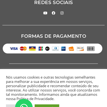
REDES SOCIAIS
FORMAS DE PAGAMENTO
Nós usamos cookies e outras tecnologias semelhantes
para melhorar a sua experiência em nossos serviços,
personalizar publicidade e recomendar conteúdo de seu
interesse. Ao utilizar nossos serviços, você concorda com
CNPJ: 07.284.949/0001-00
tal monitoramento. Informamos ainda que atualizamos
nossa Política de Privacidade.
HOME
SITEMAP
POLÍTICA DE
TERMOS E
PRIVACIDADE
CONDIÇÕES