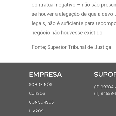
contratual negativo – não são pres
se houver a alegação de que a devol
legais, não é suficiente para recomp
negócio não houvesse existido.
Fonte; Superior Tribunal de Justiça
EMPRESA
SUPO
SOBRE NÓS
(11) 99284
(11) 94559-
CURSOS
CONCURSOS
LIVROS