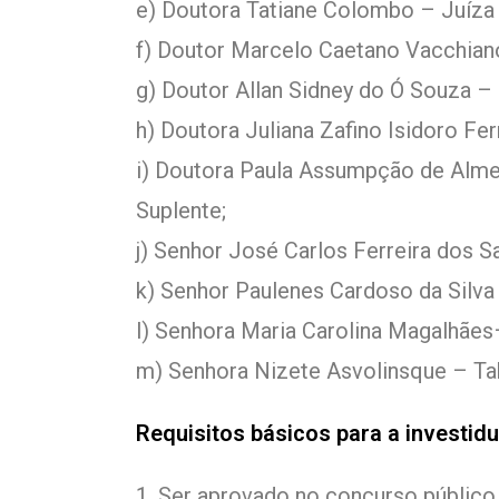
e) Doutora Tatiane Colombo – Juíza 
f) Doutor Marcelo Caetano Vacchian
g) Doutor Allan Sidney do Ó Souza –
h) Doutora Juliana Zafino Isidoro F
i) Doutora Paula Assumpção de Alm
Suplente;
j) Senhor José Carlos Ferreira dos S
k) Senhor Paulenes Cardoso da Silva
l) Senhora Maria Carolina Magalhães–
m) Senhora Nizete Asvolinsque – Tab
Requisitos básicos para a investid
1. Ser aprovado no concurso público